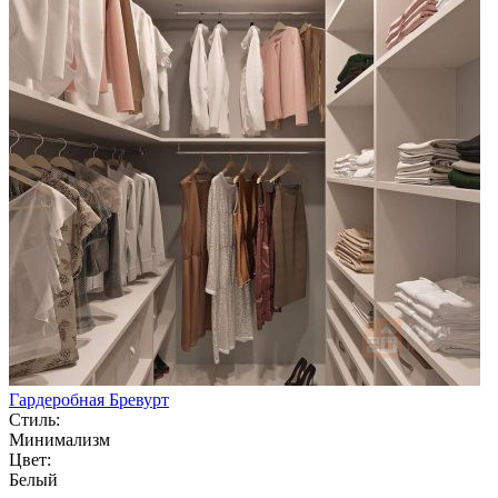
Гардеробная Бревурт
Стиль:
Минимализм
Цвет:
Белый