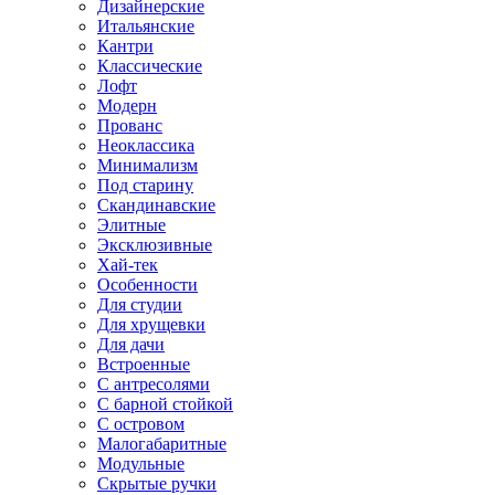
Дизайнерские
Итальянские
Кантри
Классические
Лофт
Модерн
Прованс
Неоклассика
Минимализм
Под старину
Скандинавские
Элитные
Эксклюзивные
Хай-тек
Особенности
Для студии
Для хрущевки
Для дачи
Встроенные
С антресолями
С барной стойкой
С островом
Малогабаритные
Модульные
Скрытые ручки