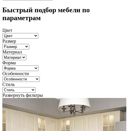
Быстрый подбор мебели по
параметрам
Цвет
Размер
Материал
Форма
Особенности
Стиль
Развернуть фильтры