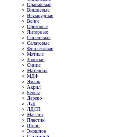
Оранжевые
Вишневые
Изумрудные
Венге
Ореховые
Янтарные
Сиреневые
Салатовые
Фиолетовые
Мятные
Золотые
Синие
Материал
МДФ
Эмаль
Акрил
Береза
Дерево
Дуб
ЛДСП
Массив
Пластик
Шпон
Экошпон
С патиной