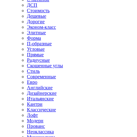
ДСП
Стоимость
Дешевые
Дорогие
Эконом-класс
Элитные
Форма
П-образные
Угловые
Прямые
Радиусные
Скошенные углы
Стиль
Современные
Евро
Английские
Дизайнерские
Итальянские
Кантри
Классические
Лофт
Модерн
Прованс
Неоклассика