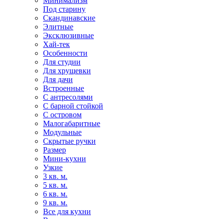
Минимализм
Под старину
Скандинавские
Элитные
Эксклюзивные
Хай-тек
Особенности
Для студии
Для хрущевки
Для дачи
Встроенные
С антресолями
С барной стойкой
С островом
Малогабаритные
Модульные
Скрытые ручки
Размер
Мини-кухни
Узкие
3 кв. м.
5 кв. м.
6 кв. м.
9 кв. м.
Все для кухни