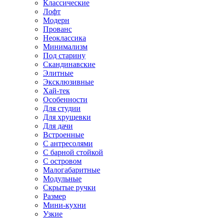
Классические
Лофт
Модерн
Прованс
Неоклассика
Минимализм
Под старину
Скандинавские
Элитные
Эксклюзивные
Хай-тек
Особенности
Для студии
Для хрущевки
Для дачи
Встроенные
С антресолями
С барной стойкой
С островом
Малогабаритные
Модульные
Скрытые ручки
Размер
Мини-кухни
Узкие