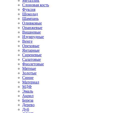
Металлик
Слоновая кость
Фуксия
Шоколад
Шампань
Оливковые
Оранжевые
Вишневые
Изумрудные
Венге
Ореховые
Янтарные
Сиреневые
Салатовые
Фиолетовые
Мятные
Золотые
Синие
Материал
МДФ
Эмаль
Акрил
Береза
Дерево
Дуб