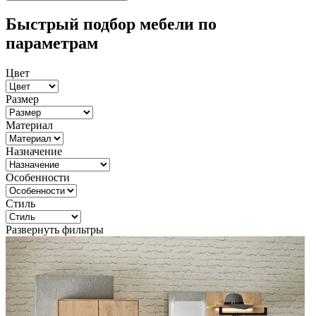
Быстрый подбор мебели по
параметрам
Цвет
Размер
Материал
Назначение
Особенности
Стиль
Развернуть фильтры