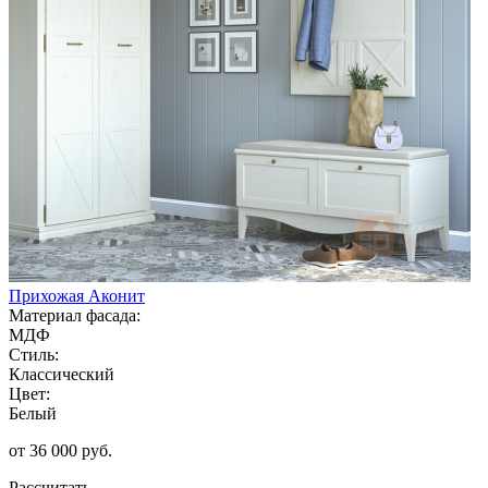
Прихожая Аконит
Материал фасада:
МДФ
Стиль:
Классический
Цвет:
Белый
от 36 000 руб.
Рассчитать