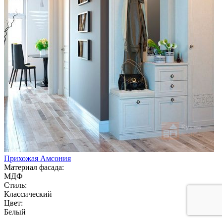
Прихожая Амсония
Материал фасада:
МДФ
Стиль:
Классический
Цвет:
Белый