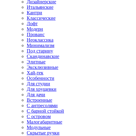
Дизайнерские
Итальянские
Кантри
Классические
Лофт
Модерн
Прованс
Неоклассика
Минимализм
Под старину
Скандинавские
Элитные
Эксклюзивные
Хай-тек
Особенности
Для студии
Для хрущевки
Для дачи
Встроенные
С антресолями
С барной стойкой
С островом
Малогабаритные
Модульные
Скрытые ручки