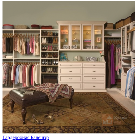
Гардеробная Балешэр