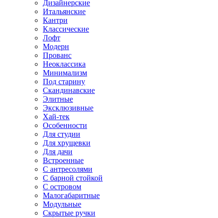
Дизайнерские
Итальянские
Кантри
Классические
Лофт
Модерн
Прованс
Неоклассика
Минимализм
Под старину
Скандинавские
Элитные
Эксклюзивные
Хай-тек
Особенности
Для студии
Для хрущевки
Для дачи
Встроенные
С антресолями
С барной стойкой
С островом
Малогабаритные
Модульные
Скрытые ручки