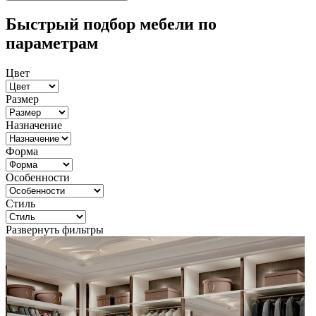
Быстрый подбор мебели по
параметрам
Цвет
Размер
Назначение
Форма
Особенности
Стиль
Развернуть фильтры