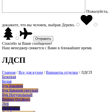
Пожалуйста,
докажите, что вы человек, выбрав
Дерево
.
Спасибо за Ваше сообщение!
Наш менеджер свяжется с Вами в ближайшее время.
ЛДСП
Главная
/
Все для кухни
/
Варианты отделки
/
ЛДСП
Бежевая
Белая
Бук Бавария
Бук Бавария светлый
Бук Натуральный
Вишня Оксфорд
Дуб
Дуб Венге