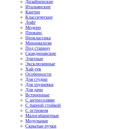
Дизайнерские
Итальянские
Кантри
Классические
Лофт
Модерн
Прованс
Неоклассика
Минимализм
Под старину
Скандинавские
Элитные
Эксклюзивные
Хай-тек
Особенности
Для студии
Для хрущевки
Для дачи
Встроенные
С антресолями
С барной стойкой
С островом
Малогабаритные
Модульные
Скрытые ручки