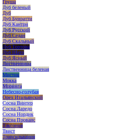
Груша
Дуб беленый
Дуб
Дуб Бунратти
Дуб Кантри
Дуб Русский
Дуб Седан
Дуб Скальный
Дуб Тортона
Дуб Шато
Дуб Ясный
Лиственница
Лиственница беленая
Мистик
Мокка
Моринга
Небесно-голубая
Орех Итальянский
Сосна Винтер
Сосна Ларедо
Сосна Нордик
Сосна Прованс
Таксония
Твист
Трансильвания