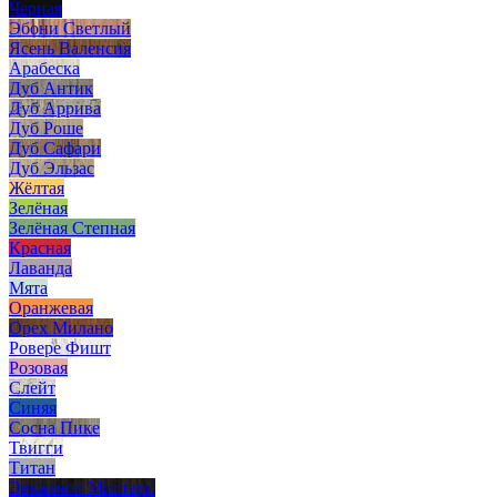
Черная
Эбони Светлый
Ясень Валенсия
Арабеска
Дуб Антик
Дуб Аррива
Дуб Роше
Дуб Сафари
Дуб Эльзас
Жёлтая
Зелёная
Зелёная Степная
Красная
Лаванда
Мята
Оранжевая
Орех Милано
Ровере Фишт
Розовая
Слейт
Синяя
Сосна Пике
Твигги
Титан
Эвкалипт Мистери