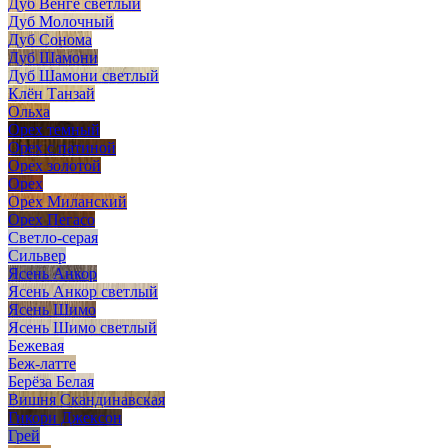
Дуб Венге светлый
Дуб Молочный
Дуб Сонома
Дуб Шамони
Дуб Шамони светлый
Клён Танзай
Ольха
Орех темный
Орех с патиной
Орех золотой
Орех
Орех Миланский
Орех Пегасо
Светло-серая
Сильвер
Ясень Анкор
Ясень Анкор светлый
Ясень Шимо
Ясень Шимо светлый
Бежевая
Беж-латте
Берёза Белая
Вишня Скандинавская
Гикори Джексон
Грей