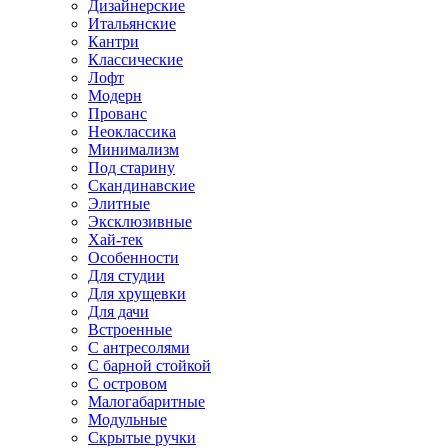
Дизайнерские
Итальянские
Кантри
Классические
Лофт
Модерн
Прованс
Неоклассика
Минимализм
Под старину
Скандинавские
Элитные
Эксклюзивные
Хай-тек
Особенности
Для студии
Для хрущевки
Для дачи
Встроенные
С антресолями
С барной стойкой
С островом
Малогабаритные
Модульные
Скрытые ручки