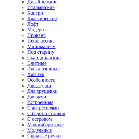
Дизайнерские
Итальянские
Кантри
Классические
Лофт
Модерн
Прованс
Неоклассика
Минимализм
Под старину
Скандинавские
Элитные
Эксклюзивные
Хай-тек
Особенности
Для студии
Для хрущевки
Для дачи
Встроенные
С антресолями
С барной стойкой
С островом
Малогабаритные
Модульные
Скрытые ручки