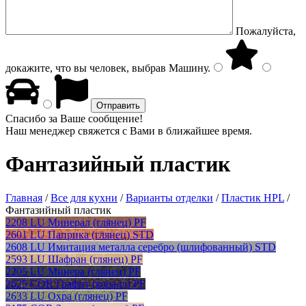
Пожалуйста,
докажите, что вы человек, выбрав
Машину
.
Спасибо за Ваше сообщение!
Наш менеджер свяжется с Вами в ближайшее время.
Фантазийный пластик
Главная
/
Все для кухни
/
Варианты отделки
/
Пластик HPL
/
Фантазийный пластик
2208 LU Минерал (глянец) PF
2601 LU Паприка (глянец) STD
2608 LU Имитация металла серебро (шлифованный) STD
2593 LU Шафран (глянец) PF
2205 LU Минера (глянец) PF
2625 COR Графит (коралл) PF
2633 LU Охра (глянец) PF