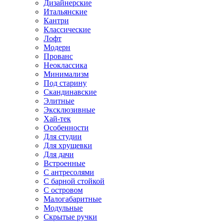
Дизайнерские
Итальянские
Кантри
Классические
Лофт
Модерн
Прованс
Неоклассика
Минимализм
Под старину
Скандинавские
Элитные
Эксклюзивные
Хай-тек
Особенности
Для студии
Для хрущевки
Для дачи
Встроенные
С антресолями
С барной стойкой
С островом
Малогабаритные
Модульные
Скрытые ручки