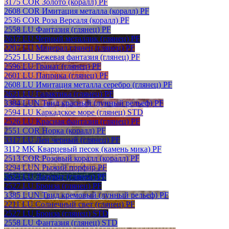
3175 COR Золото (коралл) PF
2608 COR Имитация металла (коралл) PF
2536 COR Роза Версаля (коралл) PF
2558 LU Фантазия (глянец) PF
2617 LU Черный металлик (глянец) PF
2207 LU Минерал глянец (глянец) PF
2525 LU Бежевая фантазия (глянец) PF
2596 LU Гранат (глянец) PF
2601 LU Паприка (глянец) PF
2608 LU Имитация металла серебро (глянец) PF
2621 LU Галактика (глянец) PF
3384 LUN Твид красный (лунный рельеф) PF
2594 LU Каркадское море (глянец) STD
2526 LU Красная фантазия (глянец) PF
2551 COR Норка (коралл) PF
3317 LU Лен черный (глянец) PF
3112 MK Кварцевый песок (камень мика) PF
2513 COR Розовый коралл (коралл) PF
3294 LUN Рыжий порфир PF
2623 LU Лазурит (глянец) PF
2527 LU Бронза (глянец) PF
3385 LUN Твид кремовый (лунный рельеф) PF
2211 LU Солнечный свет (глянец) PF
2527 LU Бронза (глянец) STD
2558 LU Фантазия (глянец) STD