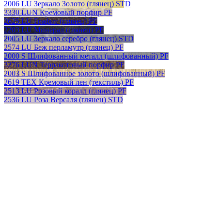
2006 LU Зеркало Золото (глянец) STD
3330 LUN Кремовый порфир PF
2625 LU Графит (глянец) PF
2203 LU Минерал (глянец) PF
2005 LU Зеркало серебро (глянец) STD
2574 LU Беж перламутр (глянец) PF
2000 S Шлифованный металл (шлифованный) PF
3276 LUN Терракотовый порфир PF
2003 S Шлифованное золото (шлифованный) PF
2619 TEX Кремовый лен (текстиль) PF
2513 LU Розовый коралл (глянец) PF
2536 LU Роза Версаля (глянец) STD