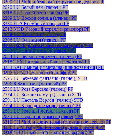
3309 GH Чибли бежевый (струганное дерево) PF
2620 LU Белый лен (глянец) PF
3318 LU Серый лен (глянец) PF
2209 LU Восход солнца (глянец) PF
3330 FLA Кремовый порфир PF
2513 NKD Розовый коралл (кракелюр) PF
2624 LU Хризолит (глянец) PF
2206 LU Фантазия (глянец) PF
0997 QZ Черный селен матовый (кварц) PF
2632 LU Синий металл (глянец) PF
2634 LU Белый пергамент (глянец) PF
2618 TEX Натуральный лен (текстиль) PF
3283 SAT Имитация металла (шлифованный) PF
3297 LUN Натуральный порфир PF
2525 LU Бежевая фантазия (глянец) STD
2206 R Фантазия (матовый) PF
2536 LU Роза Версаля (глянец) PF
2574 LU Беж перламутр (глянец) STD
2591 LU Пастель Верлен (глянец) STD
2594 LU Каркадское море (глянец) PF
2631 LU Зеленый металл (глянец) PF
2635 LU Серый пергамент (глянец) PF
3310 GH Чибли коричневый (струганное дерево) PF
3386 LUN Твид коричневый (лунный рельеф) PF
3318 GH Серый лен (струганное дерево) PF