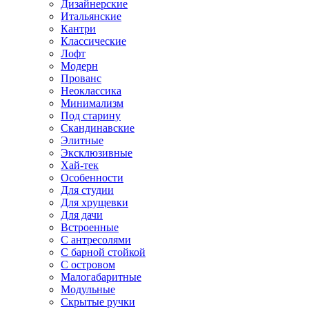
Дизайнерские
Итальянские
Кантри
Классические
Лофт
Модерн
Прованс
Неоклассика
Минимализм
Под старину
Скандинавские
Элитные
Эксклюзивные
Хай-тек
Особенности
Для студии
Для хрущевки
Для дачи
Встроенные
С антресолями
С барной стойкой
С островом
Малогабаритные
Модульные
Скрытые ручки