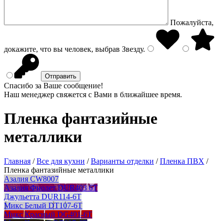
Пожалуйста,
докажите, что вы человек, выбрав
Звезду
.
Спасибо за Ваше сообщение!
Наш менеджер свяжется с Вами в ближайшее время.
Пленка фантазийные
металлики
Главная
/
Все для кухни
/
Варианты отделки
/
Пленка ПВХ
/
Пленка фантазийные металлики
Азалия CW8007
Азалия Фиолет DUR403 6T
Джульетта DUR114-6T
Микс Белый DT107-6T
Микс Красный DG401-6T