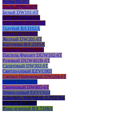
Астра SS-011
Алый DW408-6T
Белый DW101-6T
Гламур DW904-6T
Глинтвейн EZVC040
Голубой ВАЗ102А
Гранат EZVZB40
Желтый DW201-6T
Капучино BA 2105A
Красный DW401-6T
Пастель Фиолет DUW102-6T
Розовый DUW402B-6T
Салатовый DW302-6T
Светло-серый EZVC003
Сигнал Оранжевый DW204-6T
Синий EZVC045
Сиреневый DW405-6T
Темно-серый EZVC024
Хамелеон Бордовый EZVCBA
Черный BA 5101
Ярко-зеленый BA 7108A