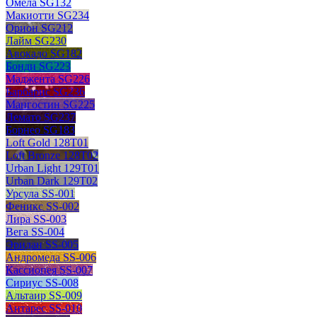
Омела SG132
Макиотти SG234
Орион SG212
Лайм SG230
Авокадо SG182
Бонди SG223
Маджента SG226
Барбарис SG236
Мангостин SG225
Лемато SG237
Борнео SG183
Loft Gold 128T01
Loft Bronze 128T02
Urban Light 129T01
Urban Dark 129T02
Урсула SS-001
Феникс SS-002
Лира SS-003
Вега SS-004
Эридан SS-005
Андромеда SS-006
Кассиопея SS-007
Сириус SS-008
Альтаир SS-009
Антарес SS-010