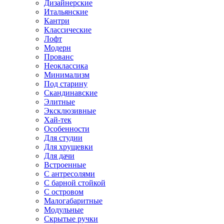
Дизайнерские
Итальянские
Кантри
Классические
Лофт
Модерн
Прованс
Неоклассика
Минимализм
Под старину
Скандинавские
Элитные
Эксклюзивные
Хай-тек
Особенности
Для студии
Для хрущевки
Для дачи
Встроенные
С антресолями
С барной стойкой
С островом
Малогабаритные
Модульные
Скрытые ручки