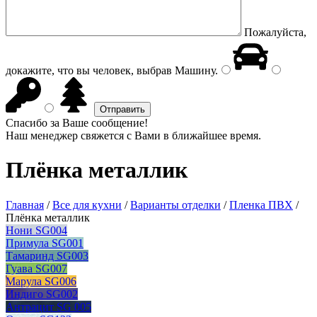
Пожалуйста,
докажите, что вы человек, выбрав
Машину
.
Спасибо за Ваше сообщение!
Наш менеджер свяжется с Вами в ближайшее время.
Плёнка металлик
Главная
/
Все для кухни
/
Варианты отделки
/
Пленка ПВХ
/
Плёнка металлик
Нони SG004
Примула SG001
Тамаринд SG003
Гуава SG007
Марула SG006
Индиго SG002
Антрацит SG 005