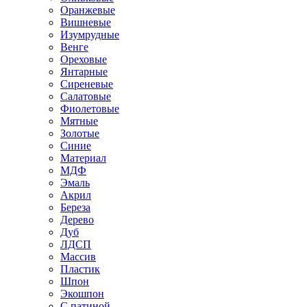
Оранжевые
Вишневые
Изумрудные
Венге
Ореховые
Янтарные
Сиреневые
Салатовые
Фиолетовые
Мятные
Золотые
Синие
Материал
МДФ
Эмаль
Акрил
Береза
Дерево
Дуб
ЛДСП
Массив
Пластик
Шпон
Экошпон
С патиной