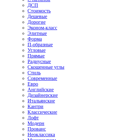
ДСП
Стоимость
Дешевые
Дорогие
Эконом-класс
Элитные
Форма
П-образные
Угловые
Прямые
Радиусные
Скошенные углы
Стиль
Современные
Евро
Английские
Дизайнерские
Итальянские
Кантри
Классические
Лофт
Модерн
Прованс
Неоклассика