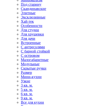
Минимализм
Под старину
Скандинавские
Элитные
Эксклюзивные
Хай-тек
Особенности
Для студии
Для хрущевки
Для дачи
Встроенные
С антресолями
С барной стойкой
С островом
Малогабаритные
Модульные
Скрытые ручки
Размер
Мини-кухни
Узкие
3 кв. м.
5 кв. м.
6 кв. м.
9 кв. м.
Все для кухни