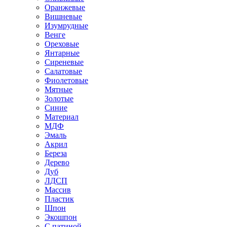
Оранжевые
Вишневые
Изумрудные
Венге
Ореховые
Янтарные
Сиреневые
Салатовые
Фиолетовые
Мятные
Золотые
Синие
Материал
МДФ
Эмаль
Акрил
Береза
Дерево
Дуб
ЛДСП
Массив
Пластик
Шпон
Экошпон
С патиной