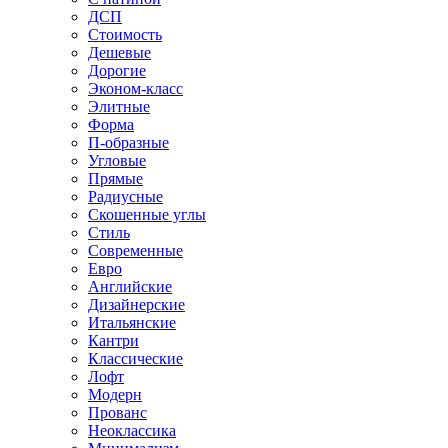
ДСП
Стоимость
Дешевые
Дорогие
Эконом-класс
Элитные
Форма
П-образные
Угловые
Прямые
Радиусные
Скошенные углы
Стиль
Современные
Евро
Английские
Дизайнерские
Итальянские
Кантри
Классические
Лофт
Модерн
Прованс
Неоклассика