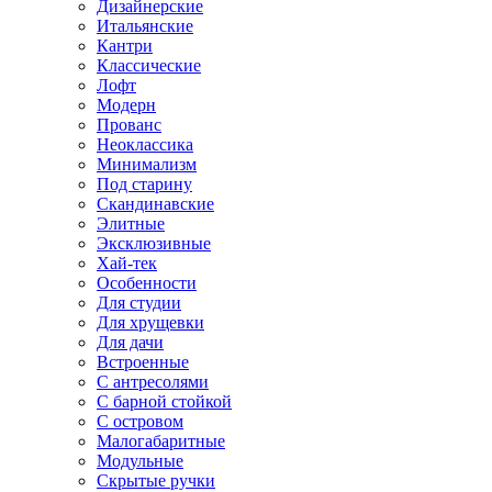
Дизайнерские
Итальянские
Кантри
Классические
Лофт
Модерн
Прованс
Неоклассика
Минимализм
Под старину
Скандинавские
Элитные
Эксклюзивные
Хай-тек
Особенности
Для студии
Для хрущевки
Для дачи
Встроенные
С антресолями
С барной стойкой
С островом
Малогабаритные
Модульные
Скрытые ручки