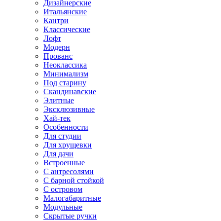
Дизайнерские
Итальянские
Кантри
Классические
Лофт
Модерн
Прованс
Неоклассика
Минимализм
Под старину
Скандинавские
Элитные
Эксклюзивные
Хай-тек
Особенности
Для студии
Для хрущевки
Для дачи
Встроенные
С антресолями
С барной стойкой
С островом
Малогабаритные
Модульные
Скрытые ручки