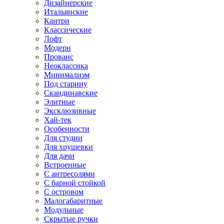
Дизайнерские
Итальянские
Кантри
Классические
Лофт
Модерн
Прованс
Неоклассика
Минимализм
Под старину
Скандинавские
Элитные
Эксклюзивные
Хай-тек
Особенности
Для студии
Для хрущевки
Для дачи
Встроенные
С антресолями
С барной стойкой
С островом
Малогабаритные
Модульные
Скрытые ручки