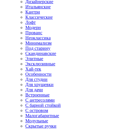
Дизайнерские
Итальянские
Кантри
Классические
Лофт
Модерн
Прованс
Неоклассика
Минимализм
Под старину
Скандинавские
Элитные
Эксклюзивные
Хай-тек
Особенности
Для студии
Для хрущевки
Для дачи
Встроенные
С антресолями
С барной стойкой
С островом
Малогабаритные
Модульные
Скрытые ручки