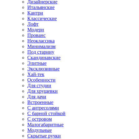
Дизайнерские
Итальянские
Кантри
Классические
Лофт
Модерн
Прованс
Неоклассика
Минимализм
Под старину
Скандинавские
Элитные
Эксклюзивные
Хай-тек
Особенности
Для студии
Для хрущевки
Для дачи
Встроенные
С антресолями
С барной стойкой
С островом
Малогабаритные
Модульные
Скрытые ручки