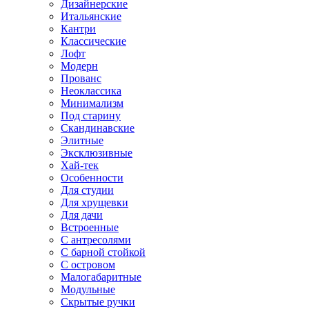
Дизайнерские
Итальянские
Кантри
Классические
Лофт
Модерн
Прованс
Неоклассика
Минимализм
Под старину
Скандинавские
Элитные
Эксклюзивные
Хай-тек
Особенности
Для студии
Для хрущевки
Для дачи
Встроенные
С антресолями
С барной стойкой
С островом
Малогабаритные
Модульные
Скрытые ручки