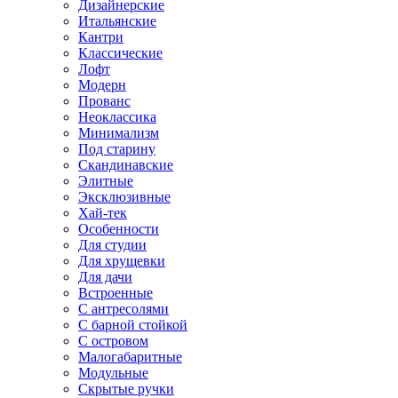
Дизайнерские
Итальянские
Кантри
Классические
Лофт
Модерн
Прованс
Неоклассика
Минимализм
Под старину
Скандинавские
Элитные
Эксклюзивные
Хай-тек
Особенности
Для студии
Для хрущевки
Для дачи
Встроенные
С антресолями
С барной стойкой
С островом
Малогабаритные
Модульные
Скрытые ручки