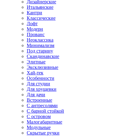
Дизайнерские
Итальянские
Кантри
Классические
Лофт
Модерн
Прованс
Неоклассика
Минимализм
Под старину
Скандинавские
Элитные
Эксклюзивные
Хай-тек
Особенности
Для студии
Для хрущевки
Для дачи
Встроенные
С антресолями
С барной стойкой
С островом
Малогабаритные
Модульные
Скрытые ручки