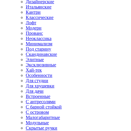
Дизайнерские
Итальянские
Кантри
Классические
Лофт
Модерн
Прованс
Неоклассика
Минимализм
Под старину
Скандинавские
Элитные
Эксклюзивные
Хай-тек
Особенности
Для студии
Для хрущевки
Для дачи
Встроенные
С антресолями
С барной стойкой
С островом
Малогабаритные
Модульные
Скрытые ручки