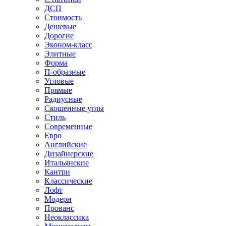
ДСП
Стоимость
Дешевые
Дорогие
Эконом-класс
Элитные
Форма
П-образные
Угловые
Прямые
Радиусные
Скошенные углы
Стиль
Современные
Евро
Английские
Дизайнерские
Итальянские
Кантри
Классические
Лофт
Модерн
Прованс
Неоклассика