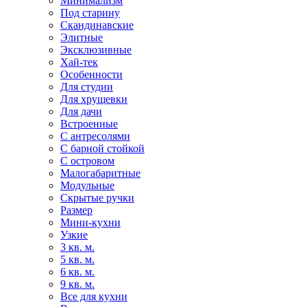
Минимализм
Под старину
Скандинавские
Элитные
Эксклюзивные
Хай-тек
Особенности
Для студии
Для хрущевки
Для дачи
Встроенные
С антресолями
С барной стойкой
С островом
Малогабаритные
Модульные
Скрытые ручки
Размер
Мини-кухни
Узкие
3 кв. м.
5 кв. м.
6 кв. м.
9 кв. м.
Все для кухни