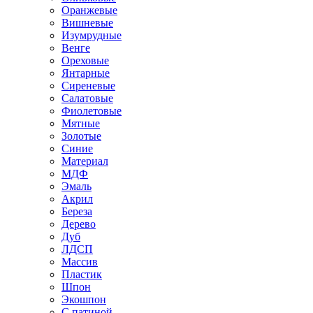
Оранжевые
Вишневые
Изумрудные
Венге
Ореховые
Янтарные
Сиреневые
Салатовые
Фиолетовые
Мятные
Золотые
Синие
Материал
МДФ
Эмаль
Акрил
Береза
Дерево
Дуб
ЛДСП
Массив
Пластик
Шпон
Экошпон
С патиной