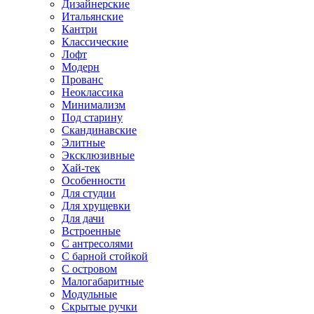
Дизайнерские
Итальянские
Кантри
Классические
Лофт
Модерн
Прованс
Неоклассика
Минимализм
Под старину
Скандинавские
Элитные
Эксклюзивные
Хай-тек
Особенности
Для студии
Для хрущевки
Для дачи
Встроенные
С антресолями
С барной стойкой
С островом
Малогабаритные
Модульные
Скрытые ручки