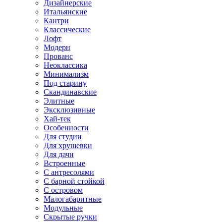
Дизайнерские
Итальянские
Кантри
Классические
Лофт
Модерн
Прованс
Неоклассика
Минимализм
Под старину
Скандинавские
Элитные
Эксклюзивные
Хай-тек
Особенности
Для студии
Для хрущевки
Для дачи
Встроенные
С антресолями
С барной стойкой
С островом
Малогабаритные
Модульные
Скрытые ручки