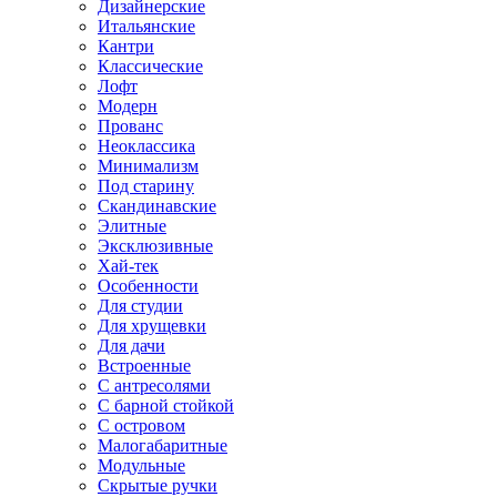
Дизайнерские
Итальянские
Кантри
Классические
Лофт
Модерн
Прованс
Неоклассика
Минимализм
Под старину
Скандинавские
Элитные
Эксклюзивные
Хай-тек
Особенности
Для студии
Для хрущевки
Для дачи
Встроенные
С антресолями
С барной стойкой
С островом
Малогабаритные
Модульные
Скрытые ручки