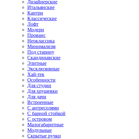
Дизайнерские
Итальянские
Кантри
Классические
Лофт
Модерн
Прованс
Неоклассика
Минимализм
Под старину
Скандинавские
Элитные
Эксклюзивные
Хай-тек
Особенности
Для студии
Для хрущевки
Для дачи
Встроенные
С антресолями
С барной стойкой
С островом
Малогабаритные
Модульные
Скрытые ручки