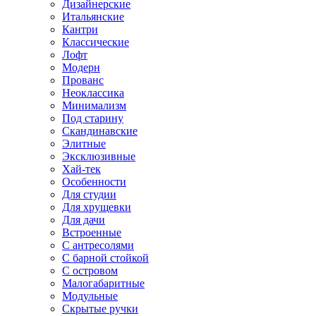
Дизайнерские
Итальянские
Кантри
Классические
Лофт
Модерн
Прованс
Неоклассика
Минимализм
Под старину
Скандинавские
Элитные
Эксклюзивные
Хай-тек
Особенности
Для студии
Для хрущевки
Для дачи
Встроенные
С антресолями
С барной стойкой
С островом
Малогабаритные
Модульные
Скрытые ручки