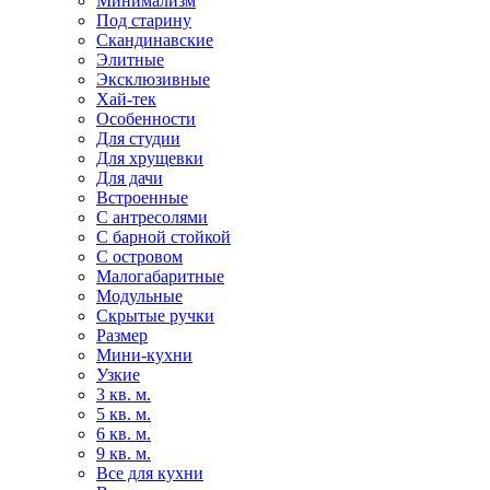
Минимализм
Под старину
Скандинавские
Элитные
Эксклюзивные
Хай-тек
Особенности
Для студии
Для хрущевки
Для дачи
Встроенные
С антресолями
С барной стойкой
С островом
Малогабаритные
Модульные
Скрытые ручки
Размер
Мини-кухни
Узкие
3 кв. м.
5 кв. м.
6 кв. м.
9 кв. м.
Все для кухни