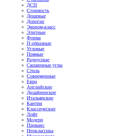
ДСП
Стоимость
Дешевые
Дорогие
Эконом-класс
Элитные
Форма
П-образные
Угловые
Прямые
Радиусные
Скошенные углы
Стиль
Современные
Евро
Английские
Дизайнерские
Итальянские
Кантри
Классические
Лофт
Модерн
Прованс
Неоклассика