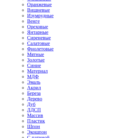
Оранжевые
Вишневые
Изумрудные
Венге
Ореховые
Янтарные
Сиреневые
Салатовые
Фиолетовые
Мятные
Золотые
Синие
Материал
МДФ
Эмаль
Акрил
Береза
Дерево
Дуб
ЛДСП
Массив
Пластик
Шпон
Экошпон
С патиной