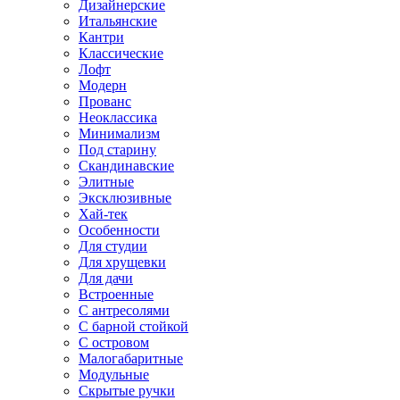
Дизайнерские
Итальянские
Кантри
Классические
Лофт
Модерн
Прованс
Неоклассика
Минимализм
Под старину
Скандинавские
Элитные
Эксклюзивные
Хай-тек
Особенности
Для студии
Для хрущевки
Для дачи
Встроенные
С антресолями
С барной стойкой
С островом
Малогабаритные
Модульные
Скрытые ручки