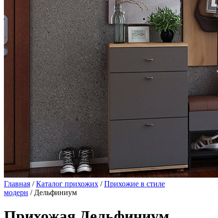
Главная
/
Каталог прихожих
/
Прихожие в стиле
модерн
/ Дельфиниум
Прихожая Дельфиниум