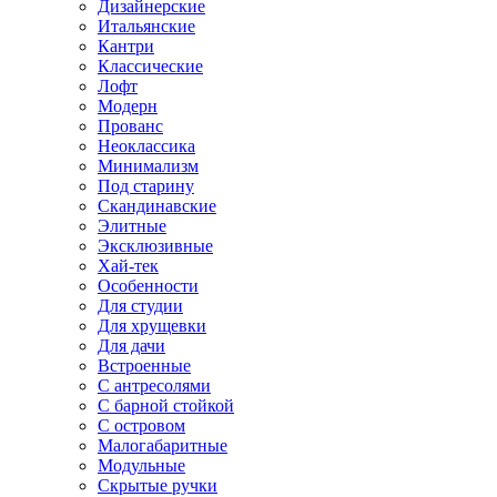
Дизайнерские
Итальянские
Кантри
Классические
Лофт
Модерн
Прованс
Неоклассика
Минимализм
Под старину
Скандинавские
Элитные
Эксклюзивные
Хай-тек
Особенности
Для студии
Для хрущевки
Для дачи
Встроенные
С антресолями
С барной стойкой
С островом
Малогабаритные
Модульные
Скрытые ручки