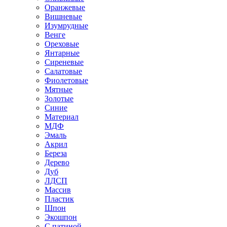
Оранжевые
Вишневые
Изумрудные
Венге
Ореховые
Янтарные
Сиреневые
Салатовые
Фиолетовые
Мятные
Золотые
Синие
Материал
МДФ
Эмаль
Акрил
Береза
Дерево
Дуб
ЛДСП
Массив
Пластик
Шпон
Экошпон
С патиной