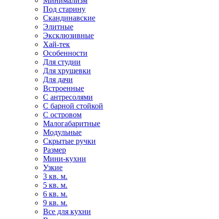
Минимализм
Под старину
Скандинавские
Элитные
Эксклюзивные
Хай-тек
Особенности
Для студии
Для хрущевки
Для дачи
Встроенные
С антресолями
С барной стойкой
С островом
Малогабаритные
Модульные
Скрытые ручки
Размер
Мини-кухни
Узкие
3 кв. м.
5 кв. м.
6 кв. м.
9 кв. м.
Все для кухни