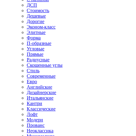
ДСП
Стоимость
Дешевые
Дорогие
Эконом-класс
Элитные
Форма
П-образные
Угловые
Прямые
Радиусные
Скошенные углы
Стиль
Современные
Евро
Английские
Дизайнерские
Итальянские
Кантри
Классические
Лофт
Модерн
Прованс
Неоклассика