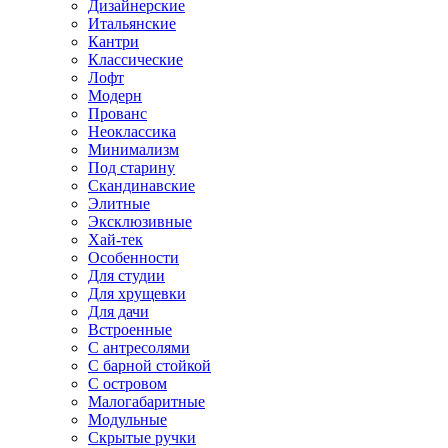
Дизайнерские
Итальянские
Кантри
Классические
Лофт
Модерн
Прованс
Неоклассика
Минимализм
Под старину
Скандинавские
Элитные
Эксклюзивные
Хай-тек
Особенности
Для студии
Для хрущевки
Для дачи
Встроенные
С антресолями
С барной стойкой
С островом
Малогабаритные
Модульные
Скрытые ручки