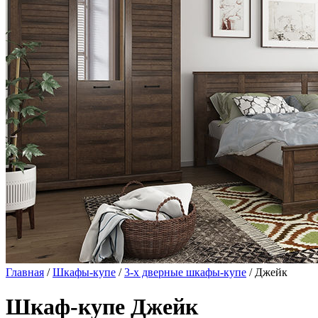
Главная
/
Шкафы-купе
/
3-х дверные шкафы-купе
/ Джейк
Шкаф-купе Джейк