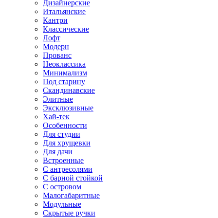
Дизайнерские
Итальянские
Кантри
Классические
Лофт
Модерн
Прованс
Неоклассика
Минимализм
Под старину
Скандинавские
Элитные
Эксклюзивные
Хай-тек
Особенности
Для студии
Для хрущевки
Для дачи
Встроенные
С антресолями
С барной стойкой
С островом
Малогабаритные
Модульные
Скрытые ручки