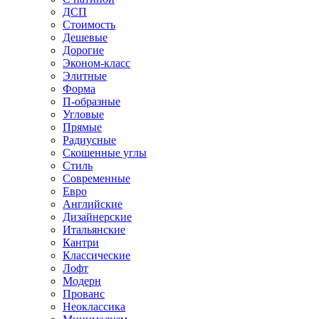
ДСП
Стоимость
Дешевые
Дорогие
Эконом-класс
Элитные
Форма
П-образные
Угловые
Прямые
Радиусные
Скошенные углы
Стиль
Современные
Евро
Английские
Дизайнерские
Итальянские
Кантри
Классические
Лофт
Модерн
Прованс
Неоклассика