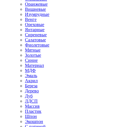
Оранжевые
Вишневые
Изумрудные
Венге
Ореховые
Янтарные
Сиреневые
Салатовые
Фиолетовые
Мятные
Золотые
Синие
Материал
МДФ
Эмаль
Акрил
Береза
Дерево
Дуб
ЛДСП
Массив
Пластик
Шпон
Экошпон
С патиной