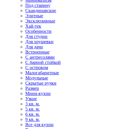
Минимализм
Под старину
Скандинавские
Элитные
Эксклюзивные
Хай-тек
Особенности
Для студии
Для хрущевки
Для дачи
Встроенные
С антресолями
С барной стойкой
С островом
Малогабаритные
Модульные
Скрытые ручки
Размер
Мини-кухни
Узкие
3 кв. м.
5 кв. м.
6 кв. м.
9 кв. м.
Все для кухни