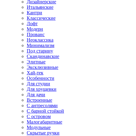
Дизайнерские
Итальянские
Кантри
Классические
Лофт
Модерн
Прованс
Неоклассика
Минимализм
Под старину
Скандинавские
Элитные
Эксклюзивные
Хай-тек
Особенности
Для студии
Для хрущевки
Для дачи
Встроенные
С антресолями
С барной стойкой
С островом
Малогабаритные
Модульные
Скрытые ручки