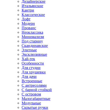
Дизайнерские
Итальянские
Кантри
Классические
Лофт
Модерн
Прованс
Неоклассика
Минимализм
Под старину
Скандинавские
Элитные
Эксклюзивные
Хай-тек
Особенности
Для студии
Для хрущевки
Для дачи
Встроенные
С антресолями
С барной стойкой
С островом
Малогабаритные
Модульные
Скрытые ручки