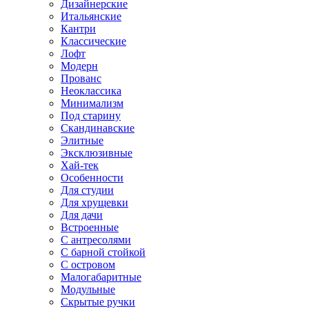
Дизайнерские
Итальянские
Кантри
Классические
Лофт
Модерн
Прованс
Неоклассика
Минимализм
Под старину
Скандинавские
Элитные
Эксклюзивные
Хай-тек
Особенности
Для студии
Для хрущевки
Для дачи
Встроенные
С антресолями
С барной стойкой
С островом
Малогабаритные
Модульные
Скрытые ручки