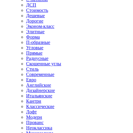
ДСП
Стоимость
Дешевые
Дорогие
Эконом-класс
Элитные
Форма
П-образные
Угловые
Прямые
Радиусные
Скошенные углы
Стиль
Современные
Евро
Английские
Дизайнерские
Итальянские
Кантри
Классические
Лофт
Модерн
Прованс
Неоклассика