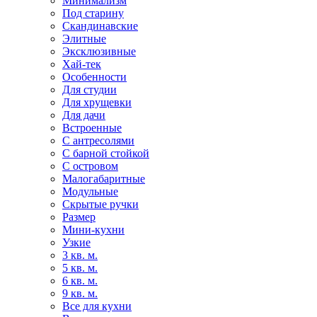
Минимализм
Под старину
Скандинавские
Элитные
Эксклюзивные
Хай-тек
Особенности
Для студии
Для хрущевки
Для дачи
Встроенные
С антресолями
С барной стойкой
С островом
Малогабаритные
Модульные
Скрытые ручки
Размер
Мини-кухни
Узкие
3 кв. м.
5 кв. м.
6 кв. м.
9 кв. м.
Все для кухни