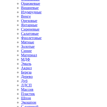
Оранжевые
Вишневые
Изумрудные
Венге
Ореховые
Янтарные
Сиреневые
Салатовые
Фиолетовые
Мятные
Золотые
Синие
Материал
МДФ
Эмаль
Акрил
Береза
Дерево
Дуб
ЛДСП
Массив
Пластик
Шпон
Экошпон
С патиной