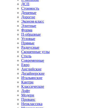
ДСП
Стоимость
Дешевые
Дорогие
Эконом-класс
Элитные
Форма
П-образные
Угловые
Прямые
Радиусные
Скошенные углы
Стиль
Современные
Евро
Английские
Дизайнерские
Итальянские
Кантри
Классические
Лофт
Модерн
Прованс
Неоклассика