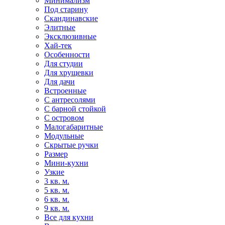
Минимализм
Под старину
Скандинавские
Элитные
Эксклюзивные
Хай-тек
Особенности
Для студии
Для хрущевки
Для дачи
Встроенные
С антресолями
С барной стойкой
С островом
Малогабаритные
Модульные
Скрытые ручки
Размер
Мини-кухни
Узкие
3 кв. м.
5 кв. м.
6 кв. м.
9 кв. м.
Все для кухни