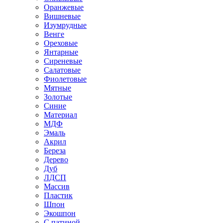
Оранжевые
Вишневые
Изумрудные
Венге
Ореховые
Янтарные
Сиреневые
Салатовые
Фиолетовые
Мятные
Золотые
Синие
Материал
МДФ
Эмаль
Акрил
Береза
Дерево
Дуб
ЛДСП
Массив
Пластик
Шпон
Экошпон
С патиной