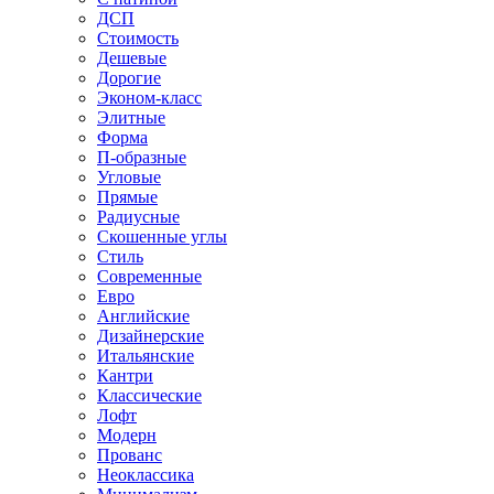
ДСП
Стоимость
Дешевые
Дорогие
Эконом-класс
Элитные
Форма
П-образные
Угловые
Прямые
Радиусные
Скошенные углы
Стиль
Современные
Евро
Английские
Дизайнерские
Итальянские
Кантри
Классические
Лофт
Модерн
Прованс
Неоклассика