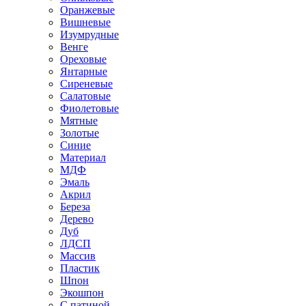
Оранжевые
Вишневые
Изумрудные
Венге
Ореховые
Янтарные
Сиреневые
Салатовые
Фиолетовые
Мятные
Золотые
Синие
Материал
МДФ
Эмаль
Акрил
Береза
Дерево
Дуб
ЛДСП
Массив
Пластик
Шпон
Экошпон
С патиной