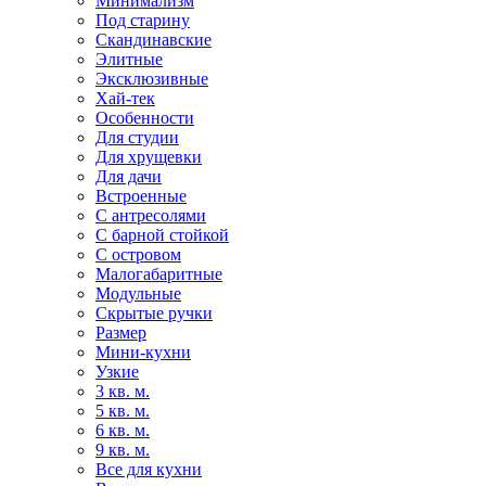
Минимализм
Под старину
Скандинавские
Элитные
Эксклюзивные
Хай-тек
Особенности
Для студии
Для хрущевки
Для дачи
Встроенные
С антресолями
С барной стойкой
С островом
Малогабаритные
Модульные
Скрытые ручки
Размер
Мини-кухни
Узкие
3 кв. м.
5 кв. м.
6 кв. м.
9 кв. м.
Все для кухни