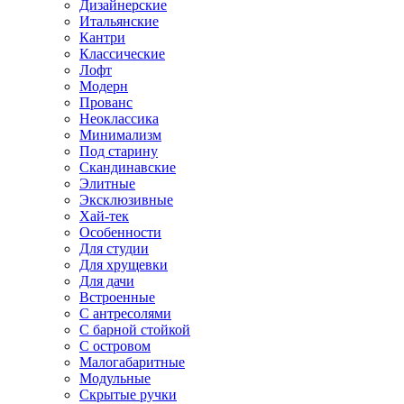
Дизайнерские
Итальянские
Кантри
Классические
Лофт
Модерн
Прованс
Неоклассика
Минимализм
Под старину
Скандинавские
Элитные
Эксклюзивные
Хай-тек
Особенности
Для студии
Для хрущевки
Для дачи
Встроенные
С антресолями
С барной стойкой
С островом
Малогабаритные
Модульные
Скрытые ручки