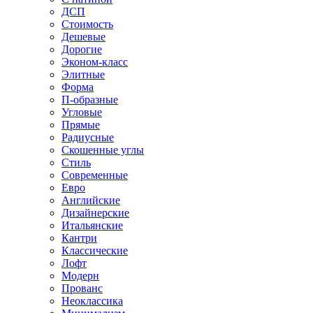
ДСП
Стоимость
Дешевые
Дорогие
Эконом-класс
Элитные
Форма
П-образные
Угловые
Прямые
Радиусные
Скошенные углы
Стиль
Современные
Евро
Английские
Дизайнерские
Итальянские
Кантри
Классические
Лофт
Модерн
Прованс
Неоклассика