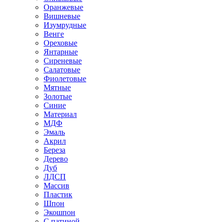
Оранжевые
Вишневые
Изумрудные
Венге
Ореховые
Янтарные
Сиреневые
Салатовые
Фиолетовые
Мятные
Золотые
Синие
Материал
МДФ
Эмаль
Акрил
Береза
Дерево
Дуб
ЛДСП
Массив
Пластик
Шпон
Экошпон
С патиной