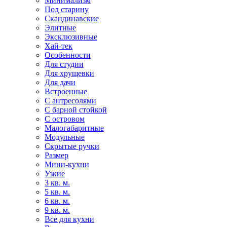
Минимализм
Под старину
Скандинавские
Элитные
Эксклюзивные
Хай-тек
Особенности
Для студии
Для хрущевки
Для дачи
Встроенные
С антресолями
С барной стойкой
С островом
Малогабаритные
Модульные
Скрытые ручки
Размер
Мини-кухни
Узкие
3 кв. м.
5 кв. м.
6 кв. м.
9 кв. м.
Все для кухни