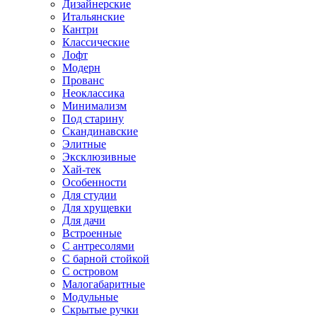
Дизайнерские
Итальянские
Кантри
Классические
Лофт
Модерн
Прованс
Неоклассика
Минимализм
Под старину
Скандинавские
Элитные
Эксклюзивные
Хай-тек
Особенности
Для студии
Для хрущевки
Для дачи
Встроенные
С антресолями
С барной стойкой
С островом
Малогабаритные
Модульные
Скрытые ручки