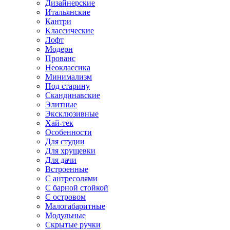
Дизайнерские
Итальянские
Кантри
Классические
Лофт
Модерн
Прованс
Неоклассика
Минимализм
Под старину
Скандинавские
Элитные
Эксклюзивные
Хай-тек
Особенности
Для студии
Для хрущевки
Для дачи
Встроенные
С антресолями
С барной стойкой
С островом
Малогабаритные
Модульные
Скрытые ручки