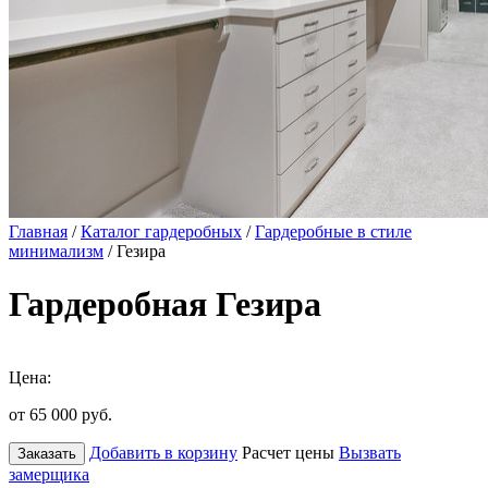
Главная
/
Каталог гардеробных
/
Гардеробные в стиле
минимализм
/ Гезира
Гардеробная Гезира
Цена:
от 65 000
руб.
Добавить в корзину
Расчет цены
Вызвать
Заказать
замерщика